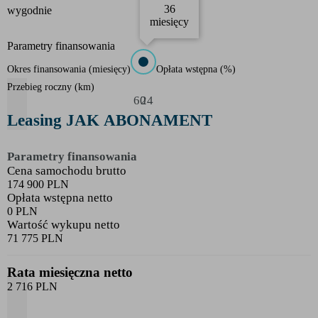
36
wygodnie
miesięcy
Parametry finansowania
Okres finansowania
(
miesięcy
)
Opłata wstępna
(
%
)
Przebieg roczny
(
km
)
60
24
Leasing JAK ABONAMENT
Parametry finansowania
Cena samochodu brutto
174 900 PLN
Opłata wstępna netto
0 PLN
Wartość wykupu netto
71 775 PLN
Rata miesięczna netto
2 716 PLN