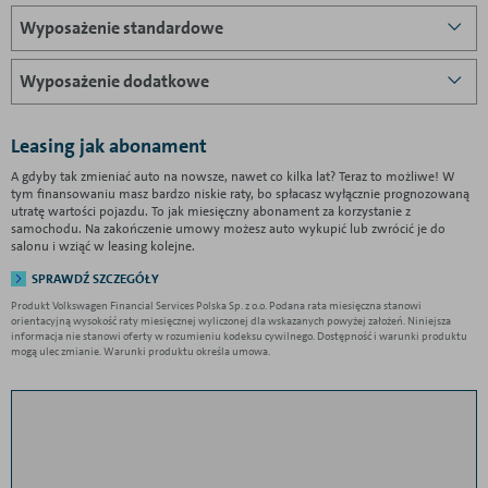
Wyposażenie standardowe
Wyposażenie dodatkowe
Leasing jak abonament
A gdyby tak zmieniać auto na nowsze, nawet co kilka lat? Teraz to możliwe! W
tym finansowaniu masz bardzo niskie raty, bo spłacasz wyłącznie prognozowaną
utratę wartości pojazdu. To jak miesięczny abonament za korzystanie z
samochodu. Na zakończenie umowy możesz auto wykupić lub zwrócić je do
salonu i wziąć w leasing kolejne.
SPRAWDŹ SZCZEGÓŁY
Produkt Volkswagen Financial Services Polska Sp. z o.o. Podana rata miesięczna stanowi
orientacyjną wysokość raty miesięcznej wyliczonej dla wskazanych powyżej założeń. Niniejsza
informacja nie stanowi oferty w rozumieniu kodeksu cywilnego. Dostępność i warunki produktu
mogą ulec zmianie. Warunki produktu określa umowa.