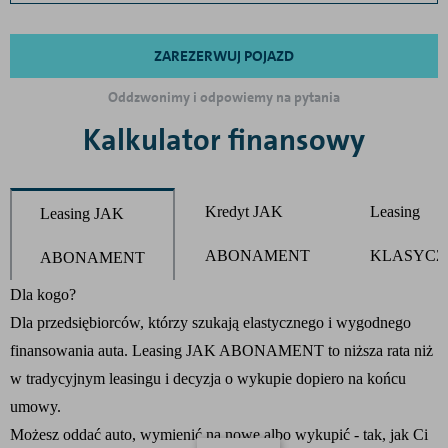
ZAREZERWUJ POJAZD
Oddzwonimy i odpowiemy na pytania
Kalkulator finansowy
Kredyt JAK
Leasing
Leasing JAK
ABONAMENT
KLASYCZ
ABONAMENT
Product parameters changed
Dla kogo?
Dla przedsiębiorców, którzy szukają elastycznego i wygodnego
finansowania auta. Leasing JAK ABONAMENT to niższa rata niż
w tradycyjnym leasingu i decyzja o wykupie dopiero na końcu
umowy.
Możesz oddać auto, wymienić na nowe albo wykupić - tak, jak Ci