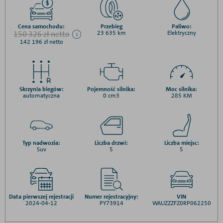
Cena samochodu:
Przebieg
Paliwo:
150 326 zł netto
23 635 km
Elektryczny
142 196 zł netto
Skrzynia biegów:
Pojemność silnika:
Moc silnika:
automatyczna
0 cm3
285 KM
Typ nadwozia:
Liczba drzwi:
Liczba miejsc:
Suv
5
5
Data pierwszej rejestracji
Numer rejestracyjny:
VIN
2024-04-12
PY73914
WAUZZZFZ0RP062250