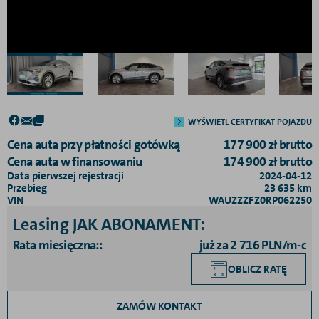
WYŚWIETL CERTYFIKAT POJAZDU
Cena auta przy płatności gotówką
177 900
zł
brutto
Cena auta w finansowaniu
174 900
zł
brutto
Data pierwszej rejestracji
2024-04-12
Przebieg
23 635
km
VIN
WAUZZZFZ0RP062250
Leasing JAK ABONAMENT
:
Rata miesięczna:
:
już za 2 716 PLN/m-c
OBLICZ RATĘ
ZAMÓW KONTAKT