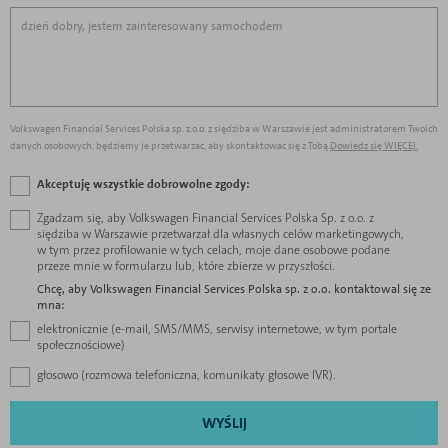
Volkswagen Financial Services Polska sp. z.o.o. z siędziba w Warszawie jest administratorem Twoich
danych osobowych. będziemy je przetwarzac, aby skontaktowac się z Tobą.
Dowiedz się WIĘCEJ.
Akceptuję wszystkie dobrowolne zgody:
Zgadzam się, aby Volkswagen Financial Services Polska Sp. z o.o. z
siędziba w Warszawie przetwarzał dla własnych celów marketingowych,
w tym przez profilowanie w tych celach, moje dane osobowe podane
przeze mnie w formularzu lub, które zbierze w przyszłości.
Chcę, aby Volkswagen Financial Services Polska sp. z o.o. kontaktowal się ze
mna:
elektronicznie (e-mail, SMS/MMS, serwisy internetowe, w tym portale
społecznościowe)
głosowo (rozmowa telefoniczna, komunikaty głosowe IVR).
WYŚLIJ