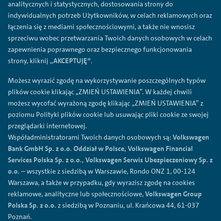
analitycznych i statystycznych, dostosowania strony do
indywidualnych potrzeb Użytkowników, w celach reklamowych oraz
łączenia się z mediami społecznościowymi, a także nie wnosisz
sprzeciwu wobec przetwarzania Twoich danych osobowych w celach
zapewnienia poprawnego oraz bezpiecznego funkcjonowania
strony, kliknij
„AKCEPTUJĘ”
.
Możesz wyrazić zgodę na wykorzystywanie poszczególnych typów
plików cookie klikając „ZMIEŃ USTAWIENIA”. W każdej chwili
możesz wycofać wyrażoną zgodę klikając „ZMIEŃ USTAWIENIA” z
poziomu Polityki plików cookie lub usuwając pliki cookie ze swojej
przeglądarki internetowej.
Współadministratorami Twoich danych osobowych są:
Volkswagen
Bank GmbH Sp. z o.o. Oddział w Polsce, Volkswagen Financial
Services Polska Sp. z o.o., Volkswagen Serwis Ubezpieczeniowy Sp. z
o.o.
– wszystkie z siedzibą w Warszawie, Rondo ONZ 1, 00-124
Warszawa, a także w przypadku, gdy wyrazisz zgodę na cookies
reklamowe, analityczne lub społecznościowe,
Volkswagen Group
Polska Sp. z o.o.
z siedzibą w Poznaniu, ul. Krańcowa 44, 61-037
Poznań.