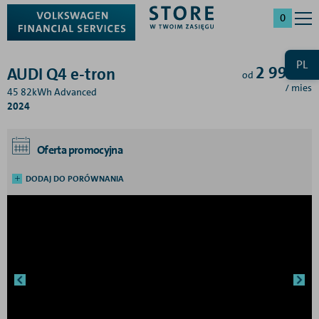
0
PL
2 997
zł
AUDI Q4 e-tron
od
/ mies
45 82kWh Advanced
2024
Oferta promocyjna
DODAJ DO PORÓWNANIA