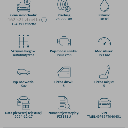
Cena samochodu:
Przebieg
Paliwo:
162 521 zł netto
23 299 km
Diesel
154 391 zł netto
Skrzynia biegów:
Pojemność silnika:
Moc silnika:
automatyczna
1968 cm3
193 KM
Typ nadwozia:
Liczba drzwi:
Liczba miejsc:
Suv
5
5
Data pierwszej rejestracji
Numer rejestracyjny:
VIN
2024-12-17
FZ3131U
TMBLN9PS8RT040431