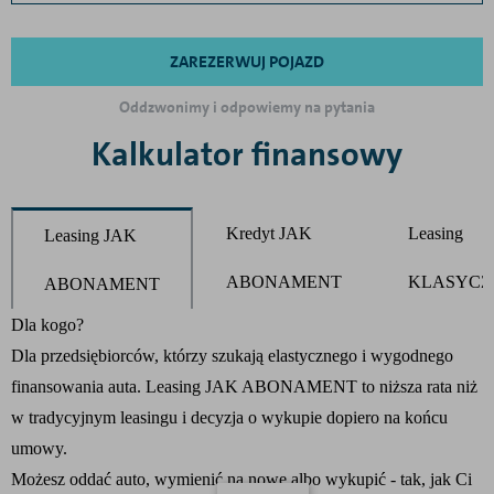
ZAREZERWUJ POJAZD
Oddzwonimy i odpowiemy na pytania
Kalkulator finansowy
Kredyt JAK
Leasing
Leasing JAK
ABONAMENT
KLASYCZ
ABONAMENT
Product parameters changed
Dla kogo?
Dla przedsiębiorców, którzy szukają elastycznego i wygodnego
finansowania auta. Leasing JAK ABONAMENT to niższa rata niż
w tradycyjnym leasingu i decyzja o wykupie dopiero na końcu
umowy.
Możesz oddać auto, wymienić na nowe albo wykupić - tak, jak Ci