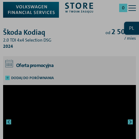
0
PL
2 503
zł
Škoda Kodiaq
od
/ mies
2.0 TDI 4x4 Selection DSG
2024
Oferta promocyjna
DODAJ DO PORÓWNANIA