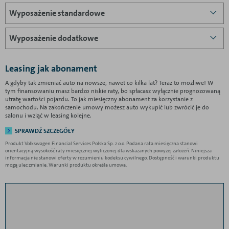
Wyposażenie standardowe
Wyposażenie dodatkowe
Leasing jak abonament
A gdyby tak zmieniać auto na nowsze, nawet co kilka lat? Teraz to możliwe! W
tym finansowaniu masz bardzo niskie raty, bo spłacasz wyłącznie prognozowaną
utratę wartości pojazdu. To jak miesięczny abonament za korzystanie z
samochodu. Na zakończenie umowy możesz auto wykupić lub zwrócić je do
salonu i wziąć w leasing kolejne.
SPRAWDŹ SZCZEGÓŁY
Produkt Volkswagen Financial Services Polska Sp. z o.o. Podana rata miesięczna stanowi
orientacyjną wysokość raty miesięcznej wyliczonej dla wskazanych powyżej założeń. Niniejsza
informacja nie stanowi oferty w rozumieniu kodeksu cywilnego. Dostępność i warunki produktu
mogą ulec zmianie. Warunki produktu określa umowa.