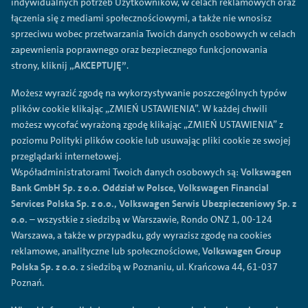
indywidualnych potrzeb Użytkowników, w celach reklamowych oraz
łączenia się z mediami społecznościowymi, a także nie wnosisz
sprzeciwu wobec przetwarzania Twoich danych osobowych w celach
zapewnienia poprawnego oraz bezpiecznego funkcjonowania
strony, kliknij
„AKCEPTUJĘ”
.
Możesz wyrazić zgodę na wykorzystywanie poszczególnych typów
plików cookie klikając „ZMIEŃ USTAWIENIA”. W każdej chwili
możesz wycofać wyrażoną zgodę klikając „ZMIEŃ USTAWIENIA” z
poziomu Polityki plików cookie lub usuwając pliki cookie ze swojej
przeglądarki internetowej.
Współadministratorami Twoich danych osobowych są:
Volkswagen
Bank GmbH Sp. z o.o. Oddział w Polsce, Volkswagen Financial
Services Polska Sp. z o.o., Volkswagen Serwis Ubezpieczeniowy Sp. z
o.o.
– wszystkie z siedzibą w Warszawie, Rondo ONZ 1, 00-124
Warszawa, a także w przypadku, gdy wyrazisz zgodę na cookies
reklamowe, analityczne lub społecznościowe,
Volkswagen Group
Polska Sp. z o.o.
z siedzibą w Poznaniu, ul. Krańcowa 44, 61-037
Poznań.