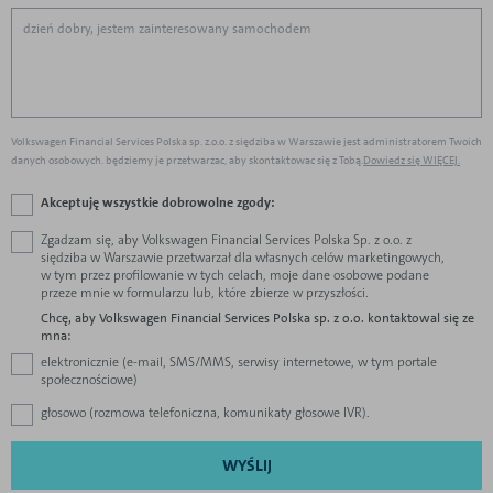
Volkswagen Financial Services Polska sp. z.o.o. z siędziba w Warszawie jest administratorem Twoich
danych osobowych. będziemy je przetwarzac, aby skontaktowac się z Tobą.
Dowiedz się WIĘCEJ.
Akceptuję wszystkie dobrowolne zgody:
Zgadzam się, aby Volkswagen Financial Services Polska Sp. z o.o. z
siędziba w Warszawie przetwarzał dla własnych celów marketingowych,
w tym przez profilowanie w tych celach, moje dane osobowe podane
przeze mnie w formularzu lub, które zbierze w przyszłości.
Chcę, aby Volkswagen Financial Services Polska sp. z o.o. kontaktowal się ze
mna:
elektronicznie (e-mail, SMS/MMS, serwisy internetowe, w tym portale
społecznościowe)
głosowo (rozmowa telefoniczna, komunikaty głosowe IVR).
WYŚLIJ