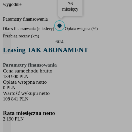
36
wygodnie
miesięcy
Parametry finansowania
Okres finansowania
(
miesięcy
)
Opłata wstępna
(
%
)
Przebieg roczny
(
km
)
60
24
Leasing JAK ABONAMENT
Parametry finansowania
Cena samochodu brutto
189 900 PLN
Opłata wstępna netto
0 PLN
Wartość wykupu netto
108 841 PLN
Rata miesięczna netto
2 190 PLN