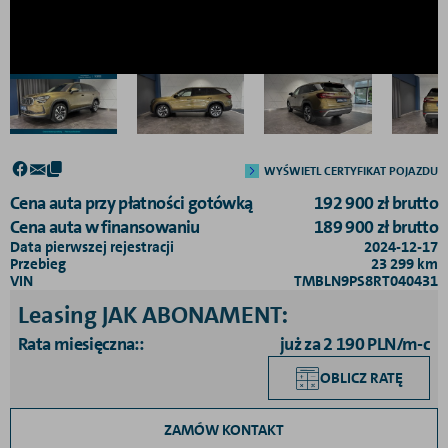
WYŚWIETL CERTYFIKAT POJAZDU
Cena auta przy płatności gotówką
192 900
zł
brutto
Cena auta w finansowaniu
189 900
zł
brutto
Data pierwszej rejestracji
2024-12-17
Przebieg
23 299
km
VIN
TMBLN9PS8RT040431
Leasing JAK ABONAMENT
:
Rata miesięczna:
:
już za 2 190 PLN/m-c
OBLICZ RATĘ
ZAMÓW KONTAKT