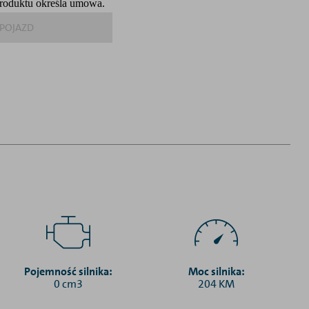
produktu określa umowa.
POJAZD
Pojemność silnika:
Moc silnika:
0 cm3
204 KM