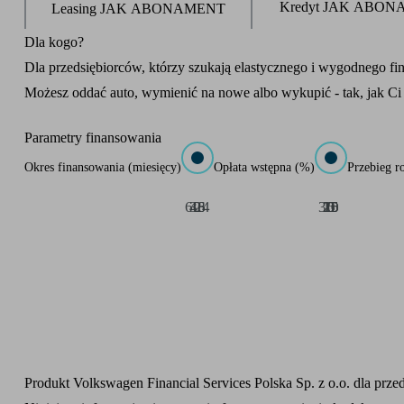
Kredyt JAK ABO
Leasing JAK ABONAMENT
Product parameters changed
Dla kogo?
Dla przedsiębiorców, którzy szukają elastycznego i wygodnego 
Możesz oddać auto, wymienić na nowe albo wykupić - tak, jak C
Parametry finansowania
Okres finansowania
(
miesięcy
)
Opłata wstępna
(
%
)
Przebieg r
60
36
48
24
30
10
15
20
25
5
0
Produkt Volkswagen Financial Services Polska Sp. z o.o. dla pr