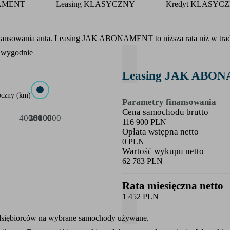
NAMENT
Leasing KLASYCZNY
Kredyt KLASYC
finansowania auta. Leasing JAK ABONAMENT to niższa rata niż w tra
i wygodnie
Leasing JAK ABO
oczny
(
km
)
Parametry finansowania
Cena samochodu brutto
40000
15000
20000
25000
30000
35000
10000
116 900 PLN
Opłata wstępna netto
0 PLN
Wartość wykupu netto
62 783 PLN
Rata miesięczna netto
1 452 PLN
zedsiębiorców na wybrane samochody używane.