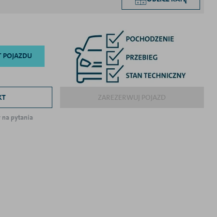
T POJAZDU
KT
ZAREZERWUJ POJAZD
na pytania