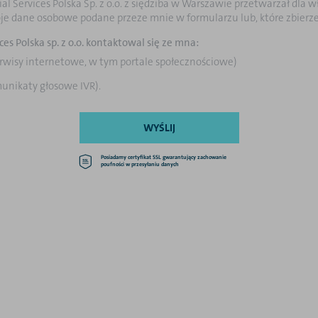
al Services Polska Sp. z o.o. z siędziba w Warszawie przetwarzał dl
je dane osobowe podane przeze mnie w formularzu lub, które zbierze 
es Polska sp. z o.o. kontaktowal się ze mna:
rwisy internetowe, w tym portale społecznościowe)
unikaty głosowe IVR).
WYŚLIJ
Posiadamy certyfikat SSL gwarantujący zachowanie
poufności w przesyłaniu danych