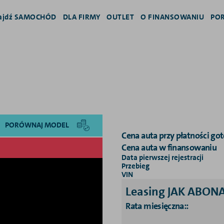
ajdź SAMOCHÓD
DLA FIRMY
OUTLET
O FINANSOWANIU
PO
PORÓWNAJ MODEL
Cena auta przy płatności go
Cena auta w finansowaniu
Data pierwszej rejestracji
Przebieg
VIN
Leasing JAK ABO
Rata miesięczna:
: