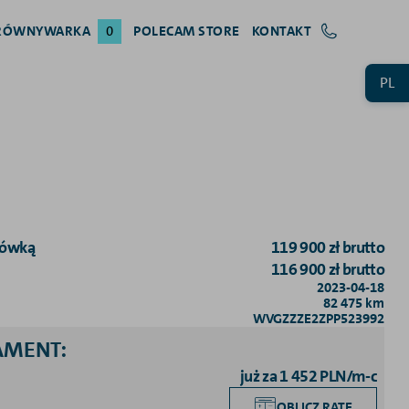
RÓWNYWARKA
0
POLECAM STORE
KONTAKT
PL
tówką
119 900
zł
brutto
116 900
zł
brutto
2023-04-18
82 475
km
WVGZZZE2ZPP523992
NAMENT
:
już za 1 452 PLN/m-c
OBLICZ RATĘ