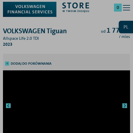
0
PL
1 778
zł
VOLKSWAGEN Tiguan
od
/ mies
Allspace Life 2.0 TDI
2023
DODAJ DO PORÓWNANIA