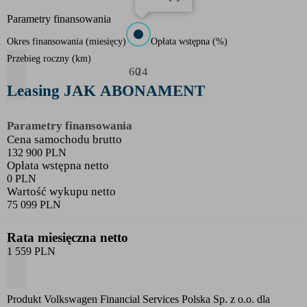
Parametry finansowania
Okres finansowania
(
miesięcy
)
Opłata wstępna
(
%
)
Przebieg roczny
(
km
)
60
24
Leasing JAK ABONAMENT
Parametry finansowania
Cena samochodu brutto
132 900 PLN
Opłata wstępna netto
0 PLN
Wartość wykupu netto
75 099 PLN
Rata miesięczna netto
1 559 PLN
Produkt Volkswagen Financial Services Polska Sp. z o.o. dla