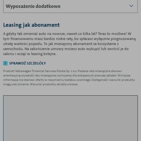
Wyposażenie dodatkowe
Leasing jak abonament
A gdyby tak zmieniać auto na nowsze, nawet co kilka lat? Teraz to możliwe! W
tym finansowaniu masz bardzo niskie raty, bo spłacasz wyłącznie prognozowaną
utratę wartości pojazdu. To jak miesięczny abonament za korzystanie z
samochodu. Na zakończenie umowy możesz auto wykupić lub zwrócić je do
salonu i wziąć w leasing kolejne.
SPRAWDŹ SZCZEGÓŁY
Produkt Volkswagen Financial Services Polska Sp. z o.o. Podana rata miesięczna stanowi
orientacyjną wysokość raty miesięcznej wyliczonej dla wskazanych powyżej założeń. Niniejsza
informacja nie stanowi oferty w rozumieniu kodeksu cywilnego. Dostępność i warunki produktu
mogą ulec zmianie. Warunki produktu określa umowa.