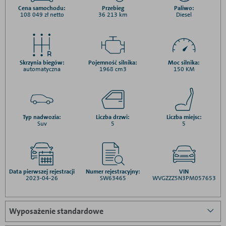
Cena samochodu:
Przebieg
Paliwo:
108 049 zł netto
36 213 km
Diesel
Skrzynia biegów:
Pojemność silnika:
Moc silnika:
automatyczna
1968 cm3
150 KM
Typ nadwozia:
Liczba drzwi:
Liczba miejsc:
Suv
5
5
Data pierwszej rejestracji
Numer rejestracyjny:
VIN
2023-04-26
SW63465
WVGZZZ5N3PM057653
Wyposażenie standardowe