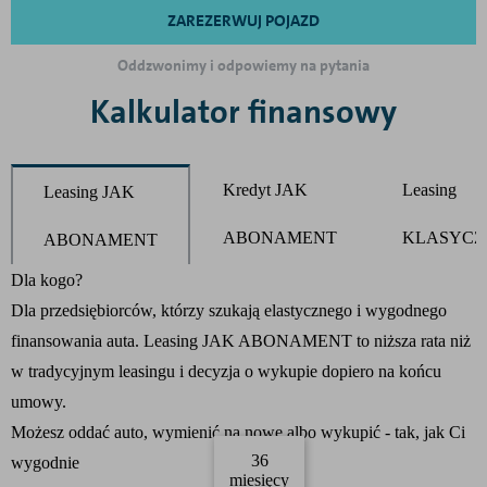
ZAREZERWUJ POJAZD
Oddzwonimy i odpowiemy na pytania
Kalkulator finansowy
Kredyt JAK
Leasing
Leasing JAK
ABONAMENT
KLASYCZ
ABONAMENT
Product parameters changed
Dla kogo?
Dla przedsiębiorców, którzy szukają elastycznego i wygodnego
finansowania auta. Leasing JAK ABONAMENT to niższa rata niż
w tradycyjnym leasingu i decyzja o wykupie dopiero na końcu
umowy.
Możesz oddać auto, wymienić na nowe albo wykupić - tak, jak Ci
36
wygodnie
miesięcy