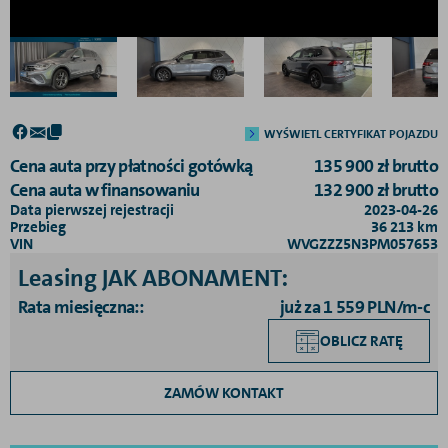
WYŚWIETL CERTYFIKAT POJAZDU
Cena auta przy płatności gotówką
135 900
zł
brutto
Cena auta w finansowaniu
132 900
zł
brutto
Data pierwszej rejestracji
2023-04-26
Przebieg
36 213
km
VIN
WVGZZZ5N3PM057653
Leasing JAK ABONAMENT
:
Rata miesięczna:
:
już za 1 559 PLN/m-c
OBLICZ RATĘ
ZAMÓW KONTAKT