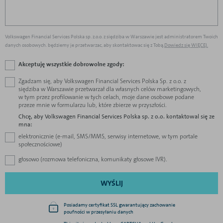
Volkswagen Financial Services Polska sp. z.o.o. z siędziba w Warszawie jest administratorem Twoich
danych osobowych. będziemy je przetwarzac, aby skontaktowac się z Tobą.
Dowiedz się WIĘCEJ.
Akceptuję wszystkie dobrowolne zgody:
Zgadzam się, aby Volkswagen Financial Services Polska Sp. z o.o. z
siędziba w Warszawie przetwarzał dla własnych celów marketingowych,
w tym przez profilowanie w tych celach, moje dane osobowe podane
przeze mnie w formularzu lub, które zbierze w przyszłości.
Chcę, aby Volkswagen Financial Services Polska sp. z o.o. kontaktowal się ze
mna:
elektronicznie (e-mail, SMS/MMS, serwisy internetowe, w tym portale
społecznościowe)
głosowo (rozmowa telefoniczna, komunikaty głosowe IVR).
WYŚLIJ
Posiadamy certyfikat SSL gwarantujący zachowanie
poufności w przesyłaniu danych