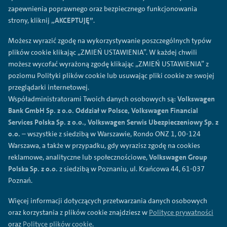
zapewnienia poprawnego oraz bezpiecznego funkcjonowania
strony, kliknij
„AKCEPTUJĘ”
.
Możesz wyrazić zgodę na wykorzystywanie poszczególnych typów
plików cookie klikając „ZMIEŃ USTAWIENIA”. W każdej chwili
możesz wycofać wyrażoną zgodę klikając „ZMIEŃ USTAWIENIA” z
poziomu Polityki plików cookie lub usuwając pliki cookie ze swojej
przeglądarki internetowej.
Współadministratorami Twoich danych osobowych są:
Volkswagen
Bank GmbH Sp. z o.o. Oddział w Polsce, Volkswagen Financial
Services Polska Sp. z o.o., Volkswagen Serwis Ubezpieczeniowy Sp. z
o.o.
– wszystkie z siedzibą w Warszawie, Rondo ONZ 1, 00-124
Warszawa, a także w przypadku, gdy wyrazisz zgodę na cookies
reklamowe, analityczne lub społecznościowe,
Volkswagen Group
Polska Sp. z o.o.
z siedzibą w Poznaniu, ul. Krańcowa 44, 61-037
Poznań.
Więcej informacji dotyczących przetwarzania danych osobowych
oraz korzystania z plików cookie znajdziesz w
Polityce prywatności
oraz
Polityce plików cookie
.