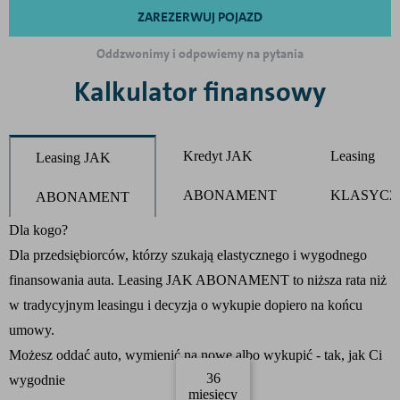
ZAREZERWUJ POJAZD
Oddzwonimy i odpowiemy na pytania
Kalkulator finansowy
Kredyt JAK
Leasing
Leasing JAK
ABONAMENT
KLASYCZ
ABONAMENT
Product parameters changed
Dla kogo?
Dla przedsiębiorców, którzy szukają elastycznego i wygodnego
finansowania auta. Leasing JAK ABONAMENT to niższa rata niż
w tradycyjnym leasingu i decyzja o wykupie dopiero na końcu
umowy.
Możesz oddać auto, wymienić na nowe albo wykupić - tak, jak Ci
36
wygodnie
miesięcy