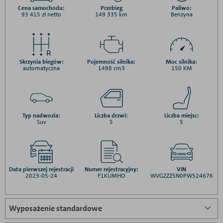
Cena samochodu:
Przebieg
Paliwo:
93 415 zł netto
149 335 km
Benzyna
Skrzynia biegów:
Pojemność silnika:
Moc silnika:
automatyczna
1498 cm3
150 KM
Typ nadwozia:
Liczba drzwi:
Liczba miejsc:
Suv
5
5
Data pierwszej rejestracji
Numer rejestracyjny:
VIN
2023-05-24
F1KUMHO
WVGZZZ5N0PW524676
Wyposażenie standardowe