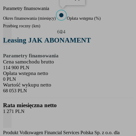
Parametry finansowania
Okres finansowania
(
miesięcy
)
Opłata wstępna
(
%
)
Przebieg roczny
(
km
)
60
24
Leasing JAK ABONAMENT
Parametry finansowania
Cena samochodu brutto
114 900 PLN
Opłata wstępna netto
0 PLN
Wartość wykupu netto
68 053 PLN
Rata miesięczna netto
1 271 PLN
Produkt Volkswagen Financial Services Polska Sp. z o.o. dla