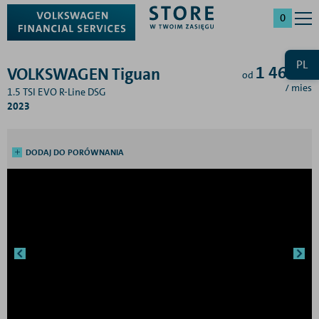
0
PL
1 461
zł
VOLKSWAGEN Tiguan
od
/ mies
1.5 TSI EVO R-Line DSG
2023
DODAJ DO PORÓWNANIA