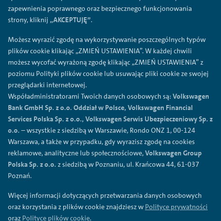
zapewnienia poprawnego oraz bezpiecznego funkcjonowania
strony, kliknij
„AKCEPTUJĘ”
.
Możesz wyrazić zgodę na wykorzystywanie poszczególnych typów
plików cookie klikając „ZMIEŃ USTAWIENIA”. W każdej chwili
możesz wycofać wyrażoną zgodę klikając „ZMIEŃ USTAWIENIA” z
poziomu Polityki plików cookie lub usuwając pliki cookie ze swojej
przeglądarki internetowej.
Współadministratorami Twoich danych osobowych są:
Volkswagen
Bank GmbH Sp. z o.o. Oddział w Polsce, Volkswagen Financial
Services Polska Sp. z o.o., Volkswagen Serwis Ubezpieczeniowy Sp. z
o.o.
– wszystkie z siedzibą w Warszawie, Rondo ONZ 1, 00-124
Warszawa, a także w przypadku, gdy wyrazisz zgodę na cookies
reklamowe, analityczne lub społecznościowe,
Volkswagen Group
Polska Sp. z o.o.
z siedzibą w Poznaniu, ul. Krańcowa 44, 61-037
Poznań.
Więcej informacji dotyczących przetwarzania danych osobowych
oraz korzystania z plików cookie znajdziesz w
Polityce prywatności
oraz
Polityce plików cookie
.