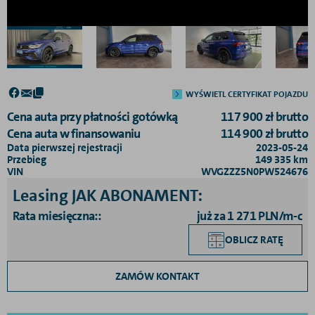
WYŚWIETL CERTYFIKAT POJAZDU
Cena auta przy płatności gotówką
117 900
zł
brutto
Cena auta w finansowaniu
114 900
zł
brutto
Data pierwszej rejestracji
2023-05-24
Przebieg
149 335
km
VIN
WVGZZZ5N0PW524676
Leasing JAK ABONAMENT
:
Rata miesięczna:
:
już za 1 271 PLN/m-c
OBLICZ RATĘ
ZAMÓW KONTAKT