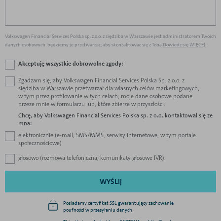
Volkswagen Financial Services Polska sp. z.o.o. z siędziba w Warszawie jest administratorem Twoich
danych osobowych. będziemy je przetwarzac, aby skontaktowac się z Tobą.
Dowiedz się WIĘCEJ.
Akceptuję wszystkie dobrowolne zgody:
Zgadzam się, aby Volkswagen Financial Services Polska Sp. z o.o. z
siędziba w Warszawie przetwarzał dla własnych celów marketingowych,
w tym przez profilowanie w tych celach, moje dane osobowe podane
przeze mnie w formularzu lub, które zbierze w przyszłości.
Chcę, aby Volkswagen Financial Services Polska sp. z o.o. kontaktowal się ze
mna:
elektronicznie (e-mail, SMS/MMS, serwisy internetowe, w tym portale
społecznościowe)
głosowo (rozmowa telefoniczna, komunikaty głosowe IVR).
WYŚLIJ
Posiadamy certyfikat SSL gwarantujący zachowanie
poufności w przesyłaniu danych