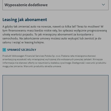
Wyposażenie dodatkowe
Leasing jak abonament
A gdyby tak zmieniać auto na nowsze, nawet co kilka lat? Teraz to możliwe! W
tym finansowaniu masz bardzo niskie raty, bo spłacasz wyłącznie prognozowaną
utratę wartości pojazdu. To jak miesięczny abonament za korzystanie z
samochodu. Na zakończenie umowy możesz auto wykupić lub zwrócić je do
salonu i wziąć w leasing kolejne.
SPRAWDŹ SZCZEGÓŁY
Produkt Volkswagen Financial Services Polska Sp. z o.o. Podana rata miesięczna stanowi
orientacyjną wysokość raty miesięcznej wyliczonej dla wskazanych powyżej założeń. Niniejsza
informacja nie stanowi oferty w rozumieniu kodeksu cywilnego. Dostępność i warunki produktu
mogą ulec zmianie. Warunki produktu określa umowa.