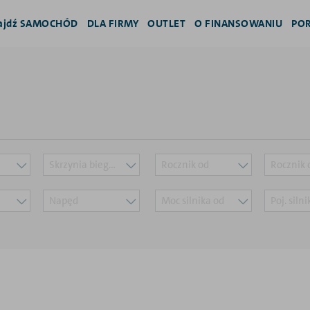
ajdź SAMOCHÓD
DLA FIRMY
OUTLET
O FINANSOWANIU
PO
Skrzynia biegów
Rocznik od
Rocznik 
Napęd
Moc silnika od
Poj. siln