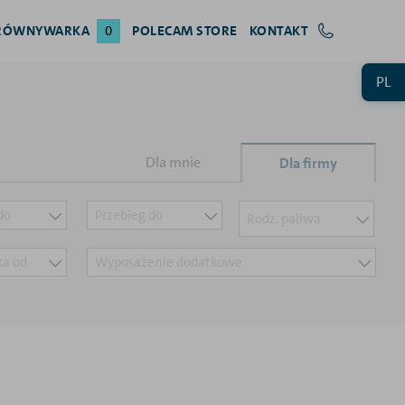
RÓWNYWARKA
0
POLECAM STORE
KONTAKT
PL
Dla mnie
Dla firmy
do
Przebieg do
Rodz. paliwa
ika od
Wyposażenie dodatkowe