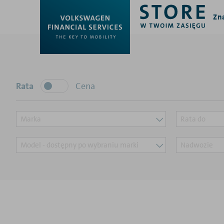
Zn
Rata
Cena
Marka
Rata do
Model - dostępny po wybraniu marki
Nadwozie