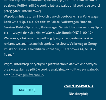
możesz wycofać wyrażoną zgodę klikając „ZMIEŃ USTAWIENIA” z
Polityka prywatności
poziomu Polityki plików cookie lub usuwając pliki cookie ze swojej
przeglądarki internetowej.
Regulamin
Współadministratorami Twoich danych osobowych są:
Volkswagen
Polityka plików cookies
Bank GmbH Sp. z o.o. Oddział w Polsce, Volkswagen Financial
Ogólne warunki sprzedaży
Services Polska Sp. z o.o., Volkswagen Serwis Ubezpieczeniowy Sp. z
o.o.
– wszystkie z siedzibą w Warszawie, Rondo ONZ 1, 00-124
Przetwarzanie danych
Warszawa, a także w przypadku, gdy wyrazisz zgodę na cookies
Mapa serwisu
reklamowe, analityczne lub społecznościowe,
Volkswagen Group
Formularz reklamacyjny
Polska Sp. z o.o.
z siedzibą w Poznaniu, ul. Krańcowa 44, 61-037
Poznań.
©
2026
Volkswagen Financial Services Polska Sp. z o.o.
Więcej informacji dotyczących przetwarzania danych osobowych
oraz korzystania z plików cookie znajdziesz w
Polityce prywatności
Pod nazwa Volkswagen Financial Services oferowane sa usługi
bankowe (przez Volkswagen Bank GmbH Sp. z o.o. Oddzial w
oraz
Polityce plików cookie
.
Polsce), usługi leasingowe i mobilnosc (przez Volkswagen
Financial Services Polska Sp. z o.o.) oraz usługi
ubezpieczeniowe (przez Volkswagen Serwis Ubezpieczeniowy
ZMIEŃ USTAWIENIA
AKCEPTUJĘ
Sp. z o.o. jako agenta ubezpieczeniowego).
Nie akceptuję