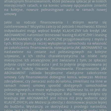
atrakcyjnym finansowaniem, które pozwala spłacac je w niskich
miesięcznych ratach, a na koniec umowy opcjonalnie zmieńić
na kolejne, nowsze poleasingowe auto w ramach nowej
umowy.
Jakie sa rodzaje finansowania i którym warto się
zainteresowac? Wszystko zalezy od potrzeb i możliwości. Klienci
Indywidualni moga wybrać kredyt KLASYCZNY lub kredyt JAK
ABONAMENT, natomiast biznesowi leasing KLASYCZNY i leasing
JAK ABONAMENT. Opcje KLASYCZNE przygotowalismy z mysla o
tych, którzy planuja raczej wykupienie samochodu na własność
po zakończeniu finansowania. rozwiązania JAK ABONAMENT sa
nastawione na zmiane aut poleasingowych na kolejne
używane, a ich cecha charakterystyczna sa niskie raty
miesięczne. Ich atrakcyjnosc jest zwiazana z tym, ze spłacasz
jedynie część wartości auta i jest to jedynie prognozowana jej
utrata w trakcię trwania finansowania. Finansowanie JAK
ABONAMENT zaklada bezpieczne elastyczne zakończenie
umowy. Gdy finansowanie dobiegnie konca, wówczas Możesz
zdecydowac, czy zwracasz auto do salonu, zmieńiasz na inne w
ramach nowej umowy sposród dostępnych samochodów
poleasingowych, a moze wykupujesz. Wybierasz to, co jest dla
Ciebie w tym momencię najlepsze. Rata Twojego kredytu czy
leasingu JAK ABONAMENT jest niższa niż przy wyborze opcji
KLASYCZNYCH, ale Możesz ja obniżyc i dostosowac jeszcze lepiej
do budżetu. Wystarczy, ze skorzystasz z prostego narzedzia,
jakim jest kalkulator finansowania. Nalezy w nim podac kilka