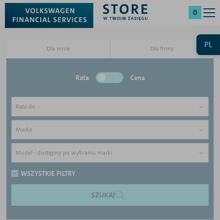
0
PL
Dla mnie
Dla firmy
Rata
Cena
Rata do
Marka
Model - dostępny po wybraniu marki
WSZYSTKIE FILTRY
SZUKAJ