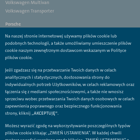
Volkswagen Multivan
Volkswagen Transporter
Porsche
Porsche 718
Na naszej stronie internetowej używamy plików cookie lub
Porsche 911
podobnych technologii, a także umożliwiamy umieszczenie plików
Porsche Panamera
cookie naszym zewnętrznym dostawcom wskazanym w Polityce
Porsche Macan
plików cookie.
Porsche Cayenne
Jeśli zgadzasz się na przetwarzanie Twoich danych w celach
Porsche Taycan
analitycznych i statystycznych, dostosowania strony do
indywidualnych potrzeb Użytkowników, w celach reklamowych oraz
Cupra
łączenia się z mediami społecznościowymi, a także nie wnosisz
Cupra Ateca
sprzeciwu wobec przetwarzania Twoich danych osobowych w celach
Cupra Born
zapewnienia poprawnego oraz bezpiecznego funkcjonowania
Cupra Formentor
strony, kliknij
„AKCEPTUJĘ”
.
Cupra Leon
Możesz wyrazić zgodę na wykorzystywanie poszczególnych typów
plików cookie klikając „ZMIEŃ USTAWIENIA”. W każdej chwili