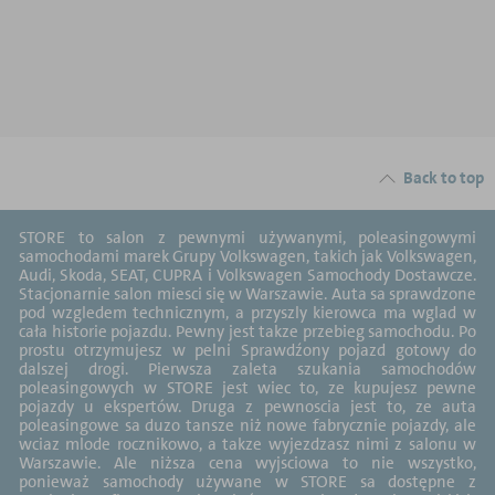
Back to top
STORE to salon z pewnymi używanymi, poleasingowymi
samochodami marek Grupy Volkswagen, takich jak Volkswagen,
Audi, Skoda, SEAT, CUPRA i Volkswagen Samochody Dostawcze.
Stacjonarnie salon miesci się w Warszawie. Auta sa sprawdzone
pod wzgledem technicznym, a przyszly kierowca ma wglad w
cała historie pojazdu. Pewny jest takze przebieg samochodu. Po
prostu otrzymujesz w pelni Sprawdźony pojazd gotowy do
dalszej drogi. Pierwsza zaleta szukania samochodów
poleasingowych w STORE jest wiec to, ze kupujesz pewne
pojazdy u ekspertów. Druga z pewnoscia jest to, ze auta
poleasingowe sa duzo tansze niż nowe fabrycznie pojazdy, ale
wciaz mlode rocznikowo, a takze wyjezdzasz nimi z salonu w
Warszawie. Ale niższa cena wyjsciowa to nie wszystko,
ponieważ samochody używane w STORE sa dostępne z