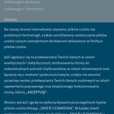
Volkswagen Multivan
Volkswagen Transporter
Porsche
Porsche 718
Na naszej stronie internetowej używamy plików cookie lub
Porsche 911
podobnych technologii, a także umożliwiamy umieszczenie plików
Porsche Panamera
cookie naszym zewnętrznym dostawcom wskazanym w Polityce
Porsche Macan
plików cookie.
Porsche Cayenne
Jeśli zgadzasz się na przetwarzanie Twoich danych w celach
Porsche Taycan
analitycznych i statystycznych, dostosowania strony do
indywidualnych potrzeb Użytkowników, w celach reklamowych oraz
Cupra
łączenia się z mediami społecznościowymi, a także nie wnosisz
Cupra Ateca
sprzeciwu wobec przetwarzania Twoich danych osobowych w celach
Cupra Born
zapewnienia poprawnego oraz bezpiecznego funkcjonowania
Cupra Formentor
strony, kliknij
„AKCEPTUJĘ”
.
Cupra Leon
Możesz wyrazić zgodę na wykorzystywanie poszczególnych typów
plików cookie klikając „ZMIEŃ USTAWIENIA”. W każdej chwili