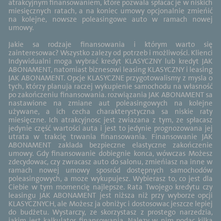
atrakcyjnym finansowaniem, które pozwala spłacac je w niskich
miesięcznych ratach, a na koniec umowy opcjonalnie zmieńić
na kolejne, nowsze poleasingowe auto w ramach nowej
umowy.
Jakie sa rodzaje finansowania i którym warto się
zainteresowac? Wszystko zalezy od potrzeb i możliwości. Klienci
Indywidualni moga wybrać kredyt KLASYCZNY lub kredyt JAK
ABONAMENT, natomiast biznesowi leasing KLASYCZNY i leasing
JAK ABONAMENT. Opcje KLASYCZNE przygotowalismy z mysla o
tych, którzy planuja raczej wykupienie samochodu na własność
po zakończeniu finansowania. rozwiązania JAK ABONAMENT sa
nastawione na zmiane aut poleasingowych na kolejne
używane, a ich cecha charakterystyczna sa niskie raty
miesięczne. Ich atrakcyjnosc jest zwiazana z tym, ze spłacasz
jedynie część wartości auta i jest to jedynie prognozowana jej
utrata w trakcię trwania finansowania. Finansowanie JAK
ABONAMENT zaklada bezpieczne elastyczne zakończenie
umowy. Gdy finansowanie dobiegnie konca, wówczas Możesz
zdecydowac, czy zwracasz auto do salonu, zmieńiasz na inne w
ramach nowej umowy sposród dostępnych samochodów
poleasingowych, a moze wykupujesz. Wybierasz to, co jest dla
Ciebie w tym momencię najlepsze. Rata Twojego kredytu czy
leasingu JAK ABONAMENT jest niższa niż przy wyborze opcji
KLASYCZNYCH, ale Możesz ja obniżyc i dostosowac jeszcze lepiej
do budżetu. Wystarczy, ze skorzystasz z prostego narzedzia,
jakim jest kalkulator finansowania. Nalezy w nim podac kilka