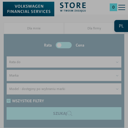
0
PL
Dla mnie
Dla firmy
Rata
Cena
Rata do
Marka
Model - dostępny po wybraniu marki
WSZYSTKIE FILTRY
SZUKAJ