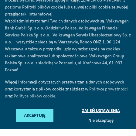
możesz wycofać wyrażoną zgodę klikając „ZMIEŃ USTAWIENIA” z
Polityka prywatności
poziomu Polityki plików cookie lub usuwając pliki cookie ze swojej
przeglądarki internetowej.
Regulamin
Współadministratorami Twoich danych osobowych są:
Volkswagen
Polityka plików cookies
Bank GmbH Sp. z o.o. Oddział w Polsce, Volkswagen Financial
Ogólne warunki sprzedaży
Services Polska Sp. z o.o., Volkswagen Serwis Ubezpieczeniowy Sp. z
o.o.
– wszystkie z siedzibą w Warszawie, Rondo ONZ 1, 00-124
Przetwarzanie danych
Warszawa, a także w przypadku, gdy wyrazisz zgodę na cookies
Mapa serwisu
reklamowe, analityczne lub społecznościowe,
Volkswagen Group
Formularz reklamacyjny
Polska Sp. z o.o.
z siedzibą w Poznaniu, ul. Krańcowa 44, 61-037
Poznań.
©
2026
Volkswagen Financial Services Polska Sp. z o.o.
Więcej informacji dotyczących przetwarzania danych osobowych
oraz korzystania z plików cookie znajdziesz w
Polityce prywatności
Pod nazwa Volkswagen Financial Services oferowane sa usługi
bankowe (przez Volkswagen Bank GmbH Sp. z o.o. Oddzial w
oraz
Polityce plików cookie
.
Polsce), usługi leasingowe i mobilnosc (przez Volkswagen
Financial Services Polska Sp. z o.o.) oraz usługi
ubezpieczeniowe (przez Volkswagen Serwis Ubezpieczeniowy
ZMIEŃ USTAWIENIA
AKCEPTUJĘ
Sp. z o.o. jako agenta ubezpieczeniowego).
Nie akceptuję