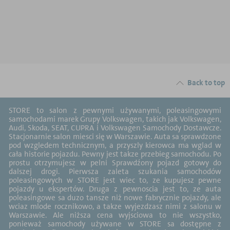
Back to top
STORE to salon z pewnymi używanymi, poleasingowymi
samochodami marek Grupy Volkswagen, takich jak Volkswagen,
Audi, Skoda, SEAT, CUPRA i Volkswagen Samochody Dostawcze.
Stacjonarnie salon miesci się w Warszawie. Auta sa sprawdzone
pod wzgledem technicznym, a przyszly kierowca ma wglad w
cała historie pojazdu. Pewny jest takze przebieg samochodu. Po
prostu otrzymujesz w pelni Sprawdźony pojazd gotowy do
dalszej drogi. Pierwsza zaleta szukania samochodów
poleasingowych w STORE jest wiec to, ze kupujesz pewne
pojazdy u ekspertów. Druga z pewnoscia jest to, ze auta
poleasingowe sa duzo tansze niż nowe fabrycznie pojazdy, ale
wciaz mlode rocznikowo, a takze wyjezdzasz nimi z salonu w
Warszawie. Ale niższa cena wyjsciowa to nie wszystko,
ponieważ samochody używane w STORE sa dostępne z