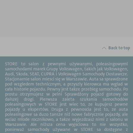
Back to top
STORE to salon z pewnymi używanymi, poleasingowymi
samochodami marek Grupy Volkswagen, takich jak Volkswagen,
Audi, Skoda, SEAT, CUPRA i Volkswagen Samochody Dostawcze.
Stacjonarnie salon miesci się w Warszawie. Auta sa sprawdzone
pod wzgledem technicznym, a przyszly kierowca ma wglad w
cała historie pojazdu. Pewny jest takze przebieg samochodu. Po
prostu otrzymujesz w pelni Sprawdźony pojazd gotowy do
dalszej drogi. Pierwsza zaleta szukania samochodów
poleasingowych w STORE jest wiec to, ze kupujesz pewne
pojazdy u ekspertów. Druga z pewnoscia jest to, ze auta
poleasingowe sa duzo tansze niż nowe fabrycznie pojazdy, ale
wciaz mlode rocznikowo, a takze wyjezdzasz nimi z salonu w
Warszawie. Ale niższa cena wyjsciowa to nie wszystko,
ponieważ samochody używane w STORE sa dostępne z