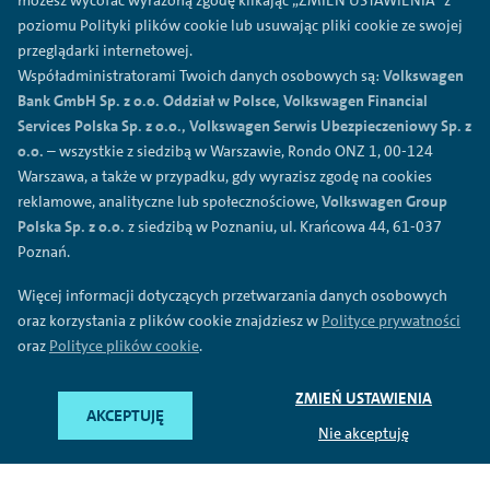
możesz wycofać wyrażoną zgodę klikając „ZMIEŃ USTAWIENIA” z
Polityka prywatności
poziomu Polityki plików cookie lub usuwając pliki cookie ze swojej
przeglądarki internetowej.
Regulamin
Współadministratorami Twoich danych osobowych są:
Volkswagen
Polityka plików cookies
Bank GmbH Sp. z o.o. Oddział w Polsce, Volkswagen Financial
Ogólne warunki sprzedaży
Services Polska Sp. z o.o., Volkswagen Serwis Ubezpieczeniowy Sp. z
o.o.
– wszystkie z siedzibą w Warszawie, Rondo ONZ 1, 00-124
Przetwarzanie danych
Warszawa, a także w przypadku, gdy wyrazisz zgodę na cookies
Mapa serwisu
reklamowe, analityczne lub społecznościowe,
Volkswagen Group
Formularz reklamacyjny
Polska Sp. z o.o.
z siedzibą w Poznaniu, ul. Krańcowa 44, 61-037
Poznań.
©
2026
Volkswagen Financial Services Polska Sp. z o.o.
Więcej informacji dotyczących przetwarzania danych osobowych
oraz korzystania z plików cookie znajdziesz w
Polityce prywatności
Pod nazwa Volkswagen Financial Services oferowane sa usługi
bankowe (przez Volkswagen Bank GmbH Sp. z o.o. Oddzial w
oraz
Polityce plików cookie
.
Polsce), usługi leasingowe i mobilnosc (przez Volkswagen
Financial Services Polska Sp. z o.o.) oraz usługi
ubezpieczeniowe (przez Volkswagen Serwis Ubezpieczeniowy
ZMIEŃ USTAWIENIA
AKCEPTUJĘ
Sp. z o.o. jako agenta ubezpieczeniowego).
Nie akceptuję