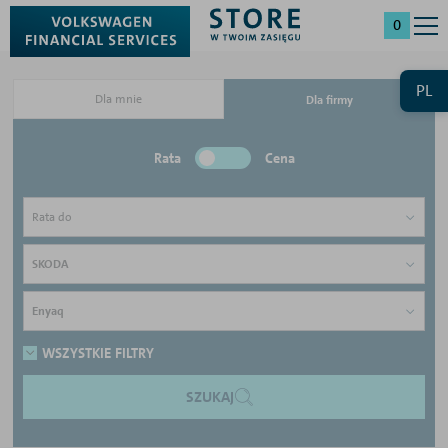
0
PL
Dla mnie
Dla firmy
Rata
Cena
Rata do
SKODA
Enyaq
WSZYSTKIE FILTRY
SZUKAJ