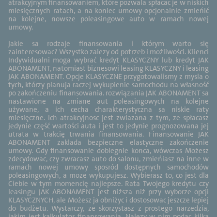
atrakcyjnym finansowaniem, które pozwala spłacac je w niskich
miesięcznych ratach, a na koniec umowy opcjonalnie zmieńić
na kolejne, nowsze poleasingowe auto w ramach nowej
umowy.
Jakie sa rodzaje finansowania i którym warto się
zainteresowac? Wszystko zalezy od potrzeb i możliwości. Klienci
Indywidualni moga wybrać kredyt KLASYCZNY lub kredyt JAK
ABONAMENT, natomiast biznesowi leasing KLASYCZNY i leasing
JAK ABONAMENT. Opcje KLASYCZNE przygotowalismy z mysla o
tych, którzy planuja raczej wykupienie samochodu na własność
po zakończeniu finansowania. rozwiązania JAK ABONAMENT sa
nastawione na zmiane aut poleasingowych na kolejne
używane, a ich cecha charakterystyczna sa niskie raty
miesięczne. Ich atrakcyjnosc jest zwiazana z tym, ze spłacasz
jedynie część wartości auta i jest to jedynie prognozowana jej
utrata w trakcię trwania finansowania. Finansowanie JAK
ABONAMENT zaklada bezpieczne elastyczne zakończenie
umowy. Gdy finansowanie dobiegnie konca, wówczas Możesz
zdecydowac, czy zwracasz auto do salonu, zmieńiasz na inne w
ramach nowej umowy sposród dostępnych samochodów
poleasingowych, a moze wykupujesz. Wybierasz to, co jest dla
Ciebie w tym momencię najlepsze. Rata Twojego kredytu czy
leasingu JAK ABONAMENT jest niższa niż przy wyborze opcji
KLASYCZNYCH, ale Możesz ja obniżyc i dostosowac jeszcze lepiej
do budżetu. Wystarczy, ze skorzystasz z prostego narzedzia,
jakim jest kalkulator finansowania. Nalezy w nim podac kilka