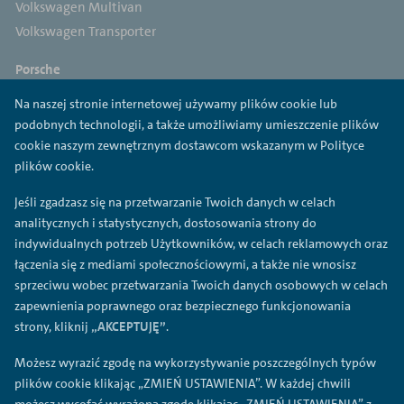
Volkswagen Multivan
Volkswagen Transporter
Porsche
Porsche 718
Na naszej stronie internetowej używamy plików cookie lub
Porsche 911
podobnych technologii, a także umożliwiamy umieszczenie plików
Porsche Panamera
cookie naszym zewnętrznym dostawcom wskazanym w Polityce
Porsche Macan
plików cookie.
Porsche Cayenne
Jeśli zgadzasz się na przetwarzanie Twoich danych w celach
Porsche Taycan
analitycznych i statystycznych, dostosowania strony do
indywidualnych potrzeb Użytkowników, w celach reklamowych oraz
Cupra
łączenia się z mediami społecznościowymi, a także nie wnosisz
Cupra Ateca
sprzeciwu wobec przetwarzania Twoich danych osobowych w celach
Cupra Born
zapewnienia poprawnego oraz bezpiecznego funkcjonowania
Cupra Formentor
strony, kliknij
„AKCEPTUJĘ”
.
Cupra Leon
Możesz wyrazić zgodę na wykorzystywanie poszczególnych typów
plików cookie klikając „ZMIEŃ USTAWIENIA”. W każdej chwili