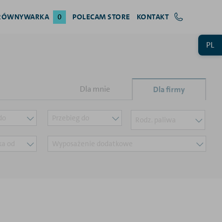
RÓWNYWARKA
0
POLECAM STORE
KONTAKT
PL
Dla mnie
Dla firmy
do
Przebieg do
Rodz. paliwa
ika od
Wyposażenie dodatkowe