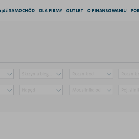
ajdź SAMOCHÓD
DLA FIRMY
OUTLET
O FINANSOWANIU
PO
Skrzynia biegów
Rocznik od
Rocznik 
Napęd
Moc silnika od
Poj. siln