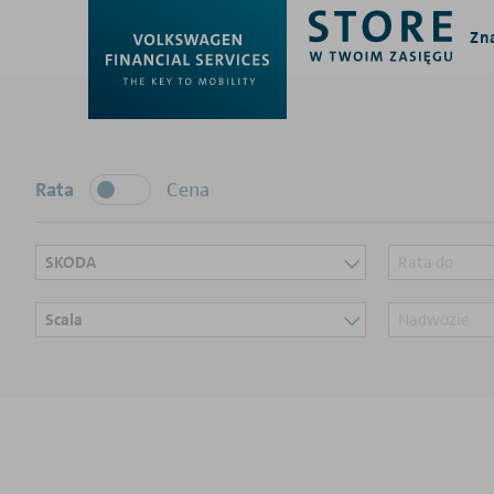
Zn
Rata
Cena
SKODA
Rata do
Scala
Nadwozie