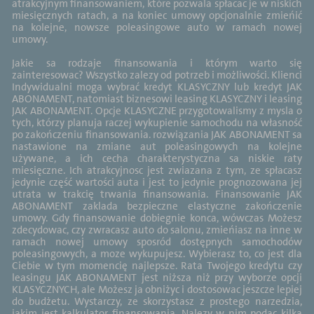
atrakcyjnym finansowaniem, które pozwala spłacac je w niskich
miesięcznych ratach, a na koniec umowy opcjonalnie zmieńić
na kolejne, nowsze poleasingowe auto w ramach nowej
umowy.
Jakie sa rodzaje finansowania i którym warto się
zainteresowac? Wszystko zalezy od potrzeb i możliwości. Klienci
Indywidualni moga wybrać kredyt KLASYCZNY lub kredyt JAK
ABONAMENT, natomiast biznesowi leasing KLASYCZNY i leasing
JAK ABONAMENT. Opcje KLASYCZNE przygotowalismy z mysla o
tych, którzy planuja raczej wykupienie samochodu na własność
po zakończeniu finansowania. rozwiązania JAK ABONAMENT sa
nastawione na zmiane aut poleasingowych na kolejne
używane, a ich cecha charakterystyczna sa niskie raty
miesięczne. Ich atrakcyjnosc jest zwiazana z tym, ze spłacasz
jedynie część wartości auta i jest to jedynie prognozowana jej
utrata w trakcię trwania finansowania. Finansowanie JAK
ABONAMENT zaklada bezpieczne elastyczne zakończenie
umowy. Gdy finansowanie dobiegnie konca, wówczas Możesz
zdecydowac, czy zwracasz auto do salonu, zmieńiasz na inne w
ramach nowej umowy sposród dostępnych samochodów
poleasingowych, a moze wykupujesz. Wybierasz to, co jest dla
Ciebie w tym momencię najlepsze. Rata Twojego kredytu czy
leasingu JAK ABONAMENT jest niższa niż przy wyborze opcji
KLASYCZNYCH, ale Możesz ja obniżyc i dostosowac jeszcze lepiej
do budżetu. Wystarczy, ze skorzystasz z prostego narzedzia,
jakim jest kalkulator finansowania. Nalezy w nim podac kilka