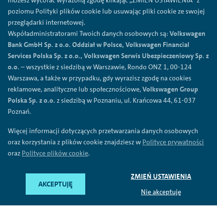
możesz wycofać wyrażoną zgodę klikając „ZMIEŃ USTAWIENIA” z
Polityka prywatności
poziomu Polityki plików cookie lub usuwając pliki cookie ze swojej
przeglądarki internetowej.
Regulamin
Współadministratorami Twoich danych osobowych są:
Volkswagen
Polityka plików cookies
Bank GmbH Sp. z o.o. Oddział w Polsce, Volkswagen Financial
Ogólne warunki sprzedaży
Services Polska Sp. z o.o., Volkswagen Serwis Ubezpieczeniowy Sp. z
o.o.
– wszystkie z siedzibą w Warszawie, Rondo ONZ 1, 00-124
Przetwarzanie danych
Warszawa, a także w przypadku, gdy wyrazisz zgodę na cookies
Mapa serwisu
reklamowe, analityczne lub społecznościowe,
Volkswagen Group
Formularz reklamacyjny
Polska Sp. z o.o.
z siedzibą w Poznaniu, ul. Krańcowa 44, 61-037
Poznań.
©
2026
Volkswagen Financial Services Polska Sp. z o.o.
Więcej informacji dotyczących przetwarzania danych osobowych
oraz korzystania z plików cookie znajdziesz w
Polityce prywatności
Pod nazwa Volkswagen Financial Services oferowane sa usługi
bankowe (przez Volkswagen Bank GmbH Sp. z o.o. Oddzial w
oraz
Polityce plików cookie
.
Polsce), usługi leasingowe i mobilnosc (przez Volkswagen
Financial Services Polska Sp. z o.o.) oraz usługi
ubezpieczeniowe (przez Volkswagen Serwis Ubezpieczeniowy
ZMIEŃ USTAWIENIA
AKCEPTUJĘ
Sp. z o.o. jako agenta ubezpieczeniowego).
Nie akceptuję