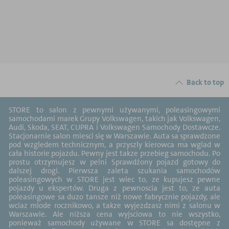
Back to top
STORE to salon z pewnymi używanymi, poleasingowymi
samochodami marek Grupy Volkswagen, takich jak Volkswagen,
Audi, Skoda, SEAT, CUPRA i Volkswagen Samochody Dostawcze.
Stacjonarnie salon miesci się w Warszawie. Auta sa sprawdzone
pod wzgledem technicznym, a przyszly kierowca ma wglad w
cała historie pojazdu. Pewny jest takze przebieg samochodu. Po
prostu otrzymujesz w pelni Sprawdźony pojazd gotowy do
dalszej drogi. Pierwsza zaleta szukania samochodów
poleasingowych w STORE jest wiec to, ze kupujesz pewne
pojazdy u ekspertów. Druga z pewnoscia jest to, ze auta
poleasingowe sa duzo tansze niż nowe fabrycznie pojazdy, ale
wciaz mlode rocznikowo, a takze wyjezdzasz nimi z salonu w
Warszawie. Ale niższa cena wyjsciowa to nie wszystko,
ponieważ samochody używane w STORE sa dostępne z