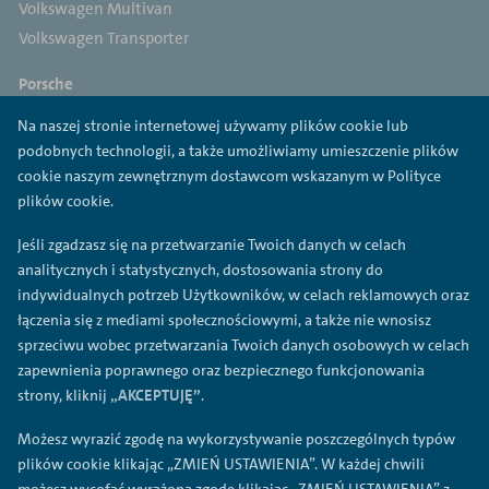
Volkswagen Multivan
Volkswagen Transporter
Porsche
Porsche 718
Na naszej stronie internetowej używamy plików cookie lub
Porsche 911
podobnych technologii, a także umożliwiamy umieszczenie plików
Porsche Panamera
cookie naszym zewnętrznym dostawcom wskazanym w Polityce
Porsche Macan
plików cookie.
Porsche Cayenne
Jeśli zgadzasz się na przetwarzanie Twoich danych w celach
Porsche Taycan
analitycznych i statystycznych, dostosowania strony do
indywidualnych potrzeb Użytkowników, w celach reklamowych oraz
Cupra
łączenia się z mediami społecznościowymi, a także nie wnosisz
Cupra Ateca
sprzeciwu wobec przetwarzania Twoich danych osobowych w celach
Cupra Born
zapewnienia poprawnego oraz bezpiecznego funkcjonowania
Cupra Formentor
strony, kliknij
„AKCEPTUJĘ”
.
Cupra Leon
Możesz wyrazić zgodę na wykorzystywanie poszczególnych typów
plików cookie klikając „ZMIEŃ USTAWIENIA”. W każdej chwili