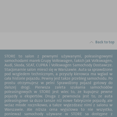
Back to top
STORE to salon z pewnymi używanymi, poleasingowymi
samochodami marek Grupy Volkswagen, takich jak Volkswagen,
Audi, Skoda, SEAT, CUPRA i Volkswagen Samochody Dostawcze.
Stacjonarnie salon miesci się w Warszawie. Auta sa sprawdzone
pod wzgledem technicznym, a przyszly kierowca ma wglad w
cała historie pojazdu. Pewny jest takze przebieg samochodu. Po
prostu otrzymujesz w pelni Sprawdźony pojazd gotowy do
dalszej drogi. Pierwsza zaleta szukania samochodów
poleasingowych w STORE jest wiec to, ze kupujesz pewne
pojazdy u ekspertów. Druga z pewnoscia jest to, ze auta
poleasingowe sa duzo tansze niż nowe fabrycznie pojazdy, ale
wciaz mlode rocznikowo, a takze wyjezdzasz nimi z salonu w
Warszawie. Ale niższa cena wyjsciowa to nie wszystko,
ponieważ samochody używane w STORE sa dostępne z