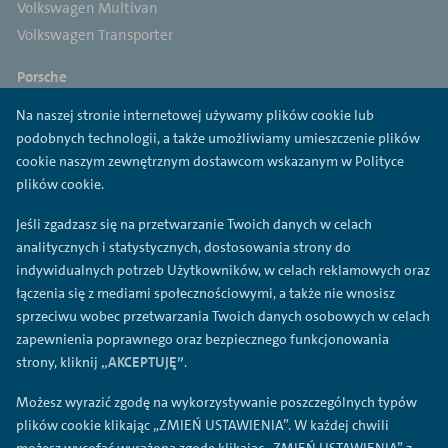
Volkswagen Multivan
Volkswagen Transporter
Porsche
Porsche 718
Na naszej stronie internetowej używamy plików cookie lub
Porsche 911
podobnych technologii, a także umożliwiamy umieszczenie plików
Porsche Panamera
cookie naszym zewnętrznym dostawcom wskazanym w Polityce
Porsche Macan
plików cookie.
Porsche Cayenne
Jeśli zgadzasz się na przetwarzanie Twoich danych w celach
Porsche Taycan
analitycznych i statystycznych, dostosowania strony do
indywidualnych potrzeb Użytkowników, w celach reklamowych oraz
Cupra
łączenia się z mediami społecznościowymi, a także nie wnosisz
Cupra Ateca
sprzeciwu wobec przetwarzania Twoich danych osobowych w celach
Cupra Born
zapewnienia poprawnego oraz bezpiecznego funkcjonowania
Cupra Formentor
strony, kliknij
„AKCEPTUJĘ”
.
Cupra Leon
Możesz wyrazić zgodę na wykorzystywanie poszczególnych typów
plików cookie klikając „ZMIEŃ USTAWIENIA”. W każdej chwili