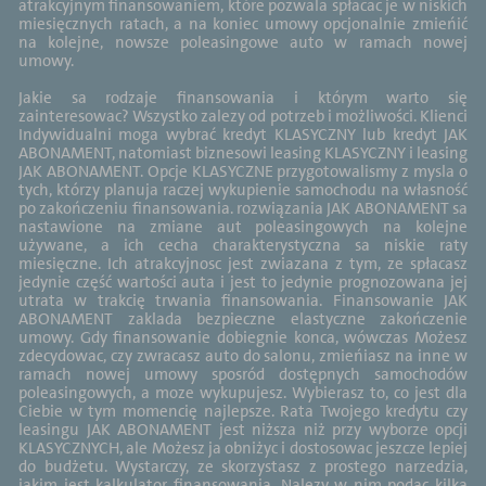
atrakcyjnym finansowaniem, które pozwala spłacac je w niskich
miesięcznych ratach, a na koniec umowy opcjonalnie zmieńić
na kolejne, nowsze poleasingowe auto w ramach nowej
umowy.
Jakie sa rodzaje finansowania i którym warto się
zainteresowac? Wszystko zalezy od potrzeb i możliwości. Klienci
Indywidualni moga wybrać kredyt KLASYCZNY lub kredyt JAK
ABONAMENT, natomiast biznesowi leasing KLASYCZNY i leasing
JAK ABONAMENT. Opcje KLASYCZNE przygotowalismy z mysla o
tych, którzy planuja raczej wykupienie samochodu na własność
po zakończeniu finansowania. rozwiązania JAK ABONAMENT sa
nastawione na zmiane aut poleasingowych na kolejne
używane, a ich cecha charakterystyczna sa niskie raty
miesięczne. Ich atrakcyjnosc jest zwiazana z tym, ze spłacasz
jedynie część wartości auta i jest to jedynie prognozowana jej
utrata w trakcię trwania finansowania. Finansowanie JAK
ABONAMENT zaklada bezpieczne elastyczne zakończenie
umowy. Gdy finansowanie dobiegnie konca, wówczas Możesz
zdecydowac, czy zwracasz auto do salonu, zmieńiasz na inne w
ramach nowej umowy sposród dostępnych samochodów
poleasingowych, a moze wykupujesz. Wybierasz to, co jest dla
Ciebie w tym momencię najlepsze. Rata Twojego kredytu czy
leasingu JAK ABONAMENT jest niższa niż przy wyborze opcji
KLASYCZNYCH, ale Możesz ja obniżyc i dostosowac jeszcze lepiej
do budżetu. Wystarczy, ze skorzystasz z prostego narzedzia,
jakim jest kalkulator finansowania. Nalezy w nim podac kilka