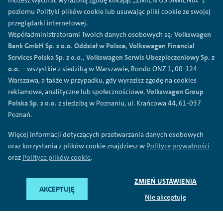
możesz wycofać wyrażoną zgodę klikając „ZMIEŃ USTAWIENIA” z
Polityka prywatności
poziomu Polityki plików cookie lub usuwając pliki cookie ze swojej
przeglądarki internetowej.
Regulamin
Współadministratorami Twoich danych osobowych są:
Volkswagen
Polityka plików cookies
Bank GmbH Sp. z o.o. Oddział w Polsce, Volkswagen Financial
Ogólne warunki sprzedaży
Services Polska Sp. z o.o., Volkswagen Serwis Ubezpieczeniowy Sp. z
o.o.
– wszystkie z siedzibą w Warszawie, Rondo ONZ 1, 00-124
Przetwarzanie danych
Warszawa, a także w przypadku, gdy wyrazisz zgodę na cookies
Mapa serwisu
reklamowe, analityczne lub społecznościowe,
Volkswagen Group
Formularz reklamacyjny
Polska Sp. z o.o.
z siedzibą w Poznaniu, ul. Krańcowa 44, 61-037
Poznań.
©
2026
Volkswagen Financial Services Polska Sp. z o.o.
Więcej informacji dotyczących przetwarzania danych osobowych
oraz korzystania z plików cookie znajdziesz w
Polityce prywatności
Pod nazwa Volkswagen Financial Services oferowane sa usługi
bankowe (przez Volkswagen Bank GmbH Sp. z o.o. Oddzial w
oraz
Polityce plików cookie
.
Polsce), usługi leasingowe i mobilnosc (przez Volkswagen
Financial Services Polska Sp. z o.o.) oraz usługi
ubezpieczeniowe (przez Volkswagen Serwis Ubezpieczeniowy
ZMIEŃ USTAWIENIA
AKCEPTUJĘ
Sp. z o.o. jako agenta ubezpieczeniowego).
Nie akceptuję